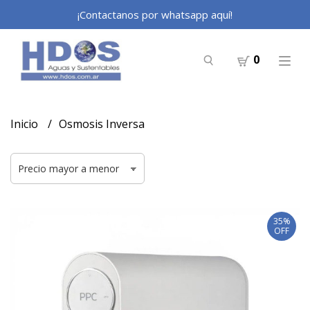
¡Contactanos por whatsapp aquí!
0
Inicio
Osmosis Inversa
35%
OFF